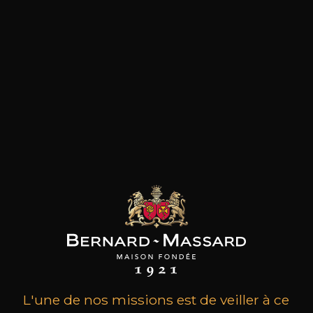
Julien est probablement l’un des meilleurs
domaines du Languedoc et certainement le
plus intéressant de l’appellation Pic-Saint-Loup.
Ses vins sont l’incarnation de la minéralité et
arpentent une élégance bourguignonne tout
en présentant une concentration et un velouté
unique. Le domaine a été créé en 1995 et
l‘ascension a été fulgurante. Formé auprès des
meilleurs vignerons, Christophe Peyrus a appris
à connaître chaque parcelle de vigne, et
expérimenté les meilleures méthodes de
vinification, avec un seul but : réaliser de grands
vins en tirant le meilleur parti de ses différents
terroirs, tous cultivés en biodynamie. Chaque
cuvée avec sa personnalité propre, présente
tous les avantages des grands vins: agréables dès
leur prime jeunesse, ils se bonifient avec le
temps pour le bonheur des plus patients. Une
belle découverte.
L'une de nos missions est de veiller à ce