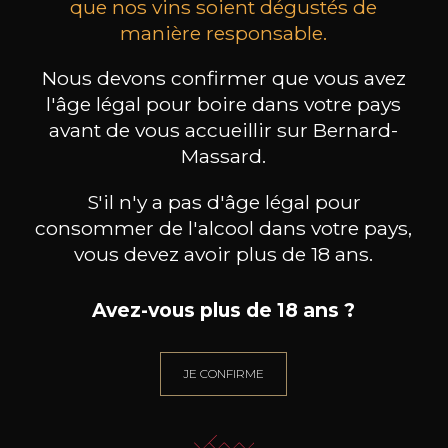
que nos vins soient dégustés de
manière responsable.
les clients qui ont acheté ce
Nous devons confirmer que vous avez
produit ont également acheté
l'âge légal pour boire dans votre pays
ceux-ci
avant de vous accueillir sur Bernard-
Massard.
S'il n'y a pas d'âge légal pour
consommer de l'alcool dans votre pays,
vous devez avoir plus de 18 ans.
Avez-vous plus de 18 ans ?
JE CONFIRME