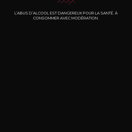
CLOS MARIE
CLOS MARIE
L’ABUS D’ALCOOL EST DANGEREUX POUR LA SANTÉ. À
Manon
Manon
CONSOMMER AVEC MODÉRATION.
2024
2023
23
23
75cl /
75cl /
75
,99€
,37€
BESOIN D’UN CONSEIL ?
NOTRE SOMMELIER VOUS ACCOMPAGNE
JE ME LAISSE GUIDER