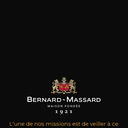
Le Clos Marie de Christophe Peyrus et Françoise
Julien est probablement l’un des meilleurs
domaines du Languedoc et certainement le
plus intéressant de l’appellation Pic-Saint-Loup.
Ses vins sont l’incarnation de la minéralité et
arpentent une élégance bourguignonne tout
en présentant une concentration et un velouté
unique. Le domaine a été créé en 1995 et
l‘ascension a été fulgurante. Formé auprès des
meilleurs vignerons, Christophe Peyrus a appris
à connaître chaque parcelle de vigne, et
expérimenté les meilleures méthodes de
vinification, avec un seul but : réaliser de grands
vins en tirant le meilleur parti de ses différents
terroirs, tous cultivés en biodynamie. Chaque
cuvée avec sa personnalité propre, présente
tous les avantages des grands vins: agréables dès
leur prime jeunesse, ils se bonifient avec le
temps pour le bonheur des plus patients. Une
belle découverte.
L'une de nos missions est de veiller à ce