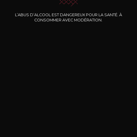
CLOS MARIE
CLOS MARIE
L’ABUS D’ALCOOL EST DANGEREUX POUR LA SANTÉ. À
Manon
Manon
CONSOMMER AVEC MODÉRATION.
2024
2023
23
23
75cl /
75cl /
75
,99€
,37€
BESOIN D’UN CONSEIL ?
NOTRE SOMMELIER VOUS ACCOMPAGNE
JE ME LAISSE GUIDER