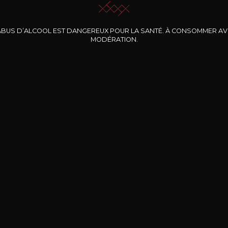
ABUS D’ALCOOL EST DANGEREUX POUR LA SANTÉ. À CONSOMMER A
MODÉRATION.
INE CLOS DES
BERNARD-MASSARD
CHÂTEAU DE
ROCHERS
PIBARNON
Pinot Noir Rosé MN
AOP
etite Fleur des
Bandol Rosé
ochers Rosé
2024
2024
2024
cl /
17
,04
75cl /
13
,40
75cl /
34
,75
15
12
31
,34€
,06€
,27€
Livraison Gratuite
Sécurisé
Livrais
À partir de 200€ d’achat
e 100% sécurisé
Sur votre lieu de tr