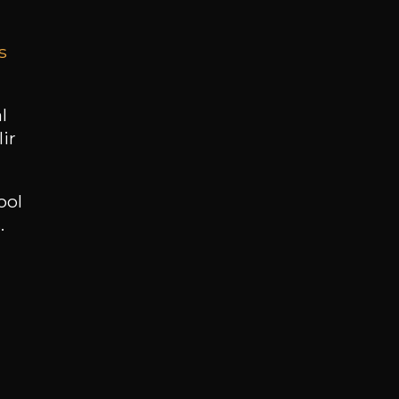
s
BESOIN D’UN CONSEIL ?
NOTRE SOMMELIER VOUS ACCOMPAGNE
l
ir
JE ME LAISSE GUIDER
ool
.