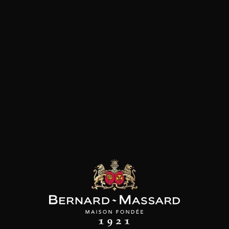
SON BROTTE
CHAMPAGNE DEUTZ
CHAMPAGNE DEUTZ
 Côtes du Rhône
Blanc de Blancs
Blanc de Blancs
2023
2020
2019
98
/
150cl /
199
t indisponible
75cl /
,56€
,86€