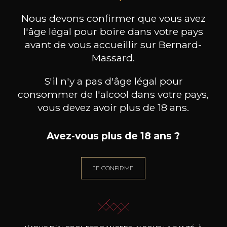
produit ont également acheté
ceux-ci
Nous devons confirmer que vous avez
l'âge légal pour boire dans votre pays
avant de vous accueillir sur Bernard-
Massard.
S'il n'y a pas d'âge légal pour
consommer de l'alcool dans votre pays,
vous devez avoir plus de 18 ans.
Avez-vous plus de 18 ans ?
JE CONFIRME
BORGO SCOPETO
MAISON BROTTE
Chianti Classico
Esprit Côtes du Rhône
Palom
2023
2023