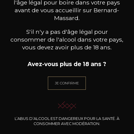
l'âge légal pour boire dans votre pays
avant de vous accueillir sur Bernard-
Massard.
S'il n'y a pas d'âge légal pour
consommer de l'alcool dans votre pays,
vous devez avoir plus de 18 ans.
Avez-vous plus de 18 ans ?
JE CONFIRME
DOMAINE CADY
DOMAINE CADY
Côteaux du Layon – moelleux
Côteaux du Layon 1er Cru
Es
« Chaume »
2024
2018
14
26
/
Pr
75cl /
50cl /
,04€
,79€
L’ABUS D’ALCOOL EST DANGEREUX POUR LA SANTÉ. À
CONSOMMER AVEC MODÉRATION.