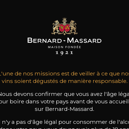
TEAU FORTIA
CHÂTEAU FORTIA
MAISON BROTTE
L'une de nos missions est de veiller à ce que no
auneuf-du-Pape
Châteauneuf-du-Pape
Esprit Côtes du Rhône
vée du Baron »
« Cuvée du Baron »
2023
vins soient dégustés de manière responsable.
2022
2021
Nous devons confirmer que vous avez l'âge léga
34
34
/
/
75cl /
Produit indisponible
our boire dans votre pays avant de vous accueill
,22€
,22€
sur Bernard-Massard.
il n'y a pas d'âge légal pour consommer de l'alc