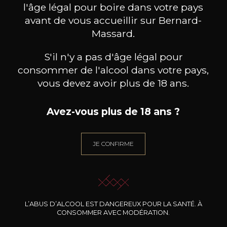
l'âge légal pour boire dans votre pays
avant de vous accueillir sur Bernard-
Massard.
S'il n'y a pas d'âge légal pour
consommer de l'alcool dans votre pays,
vous devez avoir plus de 18 ans.
Avez-vous plus de 18 ans ?
JE CONFIRME
DOMAINE EDDIE FERAUD
DOMAINE EDDIE FERAUD
DOMA
ET FILS
ET FILS
Les Claux Guillard rouge
Les Claux Guillard blanc
Châte
2023
2024
14
14
L’ABUS D’ALCOOL EST DANGEREUX POUR LA SANTÉ. À
75cl /
75cl /
75
,74€
,74€
CONSOMMER AVEC MODÉRATION.