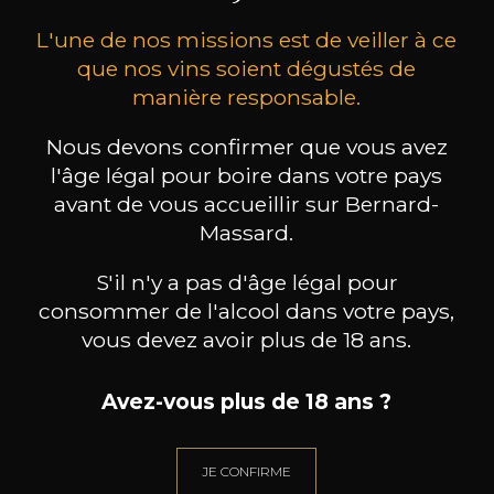
L'une de nos missions est de veiller à ce
que nos vins soient dégustés de
manière responsable.
Nous devons confirmer que vous avez
MAISON BROTTE
CHAMPAGNE DEUTZ
CH
l'âge légal pour boire dans votre pays
Esprit Côtes du Rhône
Blanc de Blancs
avant de vous accueillir sur Bernard-
2023
2019
Massard.
199
/
Produit indisponible
150cl /
75
,86€
S'il n'y a pas d'âge légal pour
consommer de l'alcool dans votre pays,
vous devez avoir plus de 18 ans.
Avez-vous plus de 18 ans ?
BESOIN D’UN CONSEIL ?
NOTRE SOMMELIER VOUS ACCOMPAGNE
JE CONFIRME