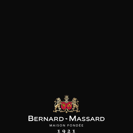
Plat végétarien
Fromage
Viande rouge
les clients qui ont acheté ce
produit ont également acheté
ceux-ci