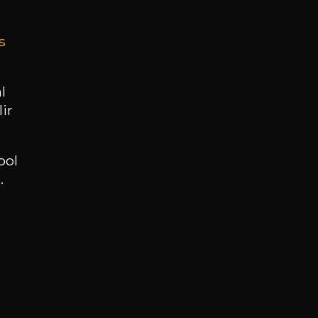
s
BESOIN D’UN CONSEIL ?
NOTRE SOMMELIER VOUS ACCOMPAGNE
l
ir
JE ME LAISSE GUIDER
ool
.