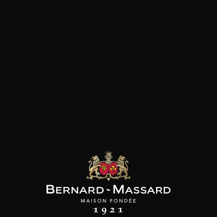
SON BROTTE
CHAMPAGNE DEUTZ
CHAMPAGNE DEUTZ
 Côtes du Rhône
Blanc de Blancs
Blanc de Blancs
2023
2019
2020
98
/
150cl /
199
t indisponible
75cl /
,56€
,86€