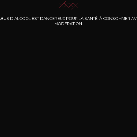
ABUS D’ALCOOL EST DANGEREUX POUR LA SANTÉ. À CONSOMMER A
MODÉRATION.
INE CLOS DES
BERNARD-MASSARD
CHÂTEAU DE
ROCHERS
PIBARNON
Pinot Noir Rosé MN
AOP
etite Fleur des
Bandol Rosé
ochers Rosé
2024
2024
2024
cl /
17
,04
75cl /
13
,40
75cl /
34
,75
15
12
31
,34€
,06€
,27€
Livraison Gratuite
Sécurisé
Livrais
À partir de 200€ d’achat
e 100% sécurisé
Sur votre lieu de tr