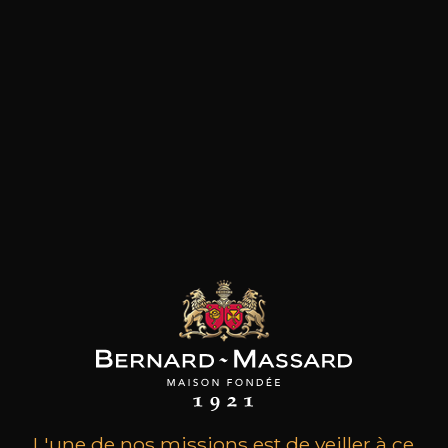
les clients qui ont acheté ce
produit ont également acheté
ceux-ci
L'une de nos missions est de veiller à ce