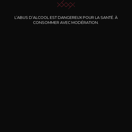
Nos promotions
L’ABUS D’ALCOOL EST DANGEREUX POUR LA SANTÉ. À
CONSOMMER AVEC MODÉRATION.
DOMAINE CLOS DES
BERNARD-MASSARD
CHÂ
ROCHERS
Pinot Noir Rosé MN AOP