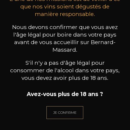
que nos vins soient dégustés de
manière responsable.
MAISON BROTTE
CHAMPAGNE DEUTZ
CH
Esprit Côtes du Rhône
Blanc de Blancs
Nous devons confirmer que vous avez
2023
2019
l'âge légal pour boire dans votre pays
avant de vous accueillir sur Bernard-
199
/
Produit indisponible
150cl /
75
Massard.
,86€
S'il n'y a pas d'âge légal pour
consommer de l'alcool dans votre pays,
vous devez avoir plus de 18 ans.
BESOIN D’UN CONSEIL ?
Avez-vous plus de 18 ans ?
NOTRE SOMMELIER VOUS ACCOMPAGNE
JE CONFIRME
JE ME LAISSE GUIDER