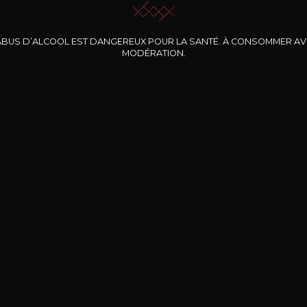
ABUS D’ALCOOL EST DANGEREUX POUR LA SANTÉ. À CONSOMMER A
MODÉRATION.
INE CLOS DES
BERNARD-MASSARD
CHÂTEAU DE
ROCHERS
PIBARNON
Pinot Noir Rosé MN
AOP
etite Fleur des
Bandol Rosé
ochers Rosé
2024
2024
2024
cl /
17
,04
75cl /
13
,40
75cl /
34
,75
15
12
31
,34€
,06€
,27€
Livraison Gratuite
Sécurisé
Livrais
À partir de 200€ d’achat
e 100% sécurisé
Sur votre lieu de tr