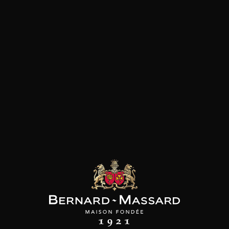
SON BROTTE
CHAMPAGNE DEUTZ
CHAMPAGNE DEUTZ
 Côtes du Rhône
Blanc de Blancs
Blanc de Blancs
2023
2019
2020
98
/
150cl /
199
t indisponible
75cl /
,56€
,86€