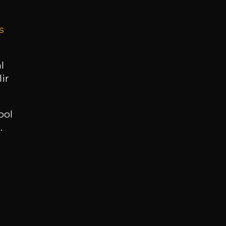
s
BESOIN D’UN CONSEIL ?
NOTRE SOMMELIER VOUS ACCOMPAGNE
l
ir
JE ME LAISSE GUIDER
ool
.