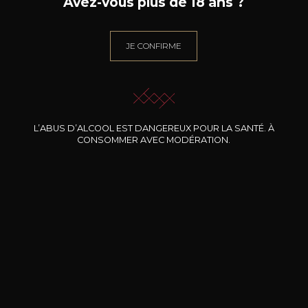
Avez-vous plus de 18 ans ?
JE CONFIRME
BESOIN D’UN CONSEIL ?
NOTRE SOMMELIER VOUS ACCOMPAGNE
L’ABUS D’ALCOOL EST DANGEREUX POUR LA SANTÉ. À
JE ME LAISSE GUIDER
CONSOMMER AVEC MODÉRATION.
Nos promotions