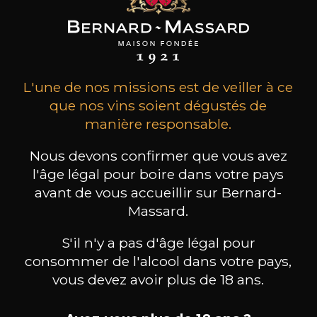
L'une de nos missions est de veiller à ce
que nos vins soient dégustés de
manière responsable.
Nous devons confirmer que vous avez
l'âge légal pour boire dans votre pays
avant de vous accueillir sur Bernard-
Massard.
CHÂTEAU SIRAN
CHÂTEAU SIRAN
S'il n'y a pas d'âge légal pour
Margaux – Cru Bourgeois
Margaux – Cru Bourgeois
Mar
Exceptionnel
Exceptionnel
consommer de l'alcool dans votre pays,
2023
2023
vous devez avoir plus de 18 ans.
83
39
150cl /
75cl /
75
,07€
,78€