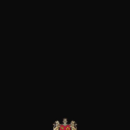
Caractère
Accords Mets
Riche et rond
BBQ
Animal/balsamique
Tex mex
Boisé
Gibier
Fruits noirs
Pâtes
Fruits rouges
Pizza
Plat végétarien
Fromage
Viande rouge
les clients qui ont acheté ce
produit ont également acheté
ceux-ci