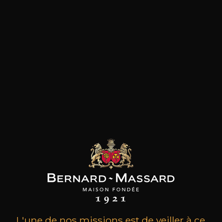
les clients qui ont acheté ce
produit ont également acheté
ceux-ci
L'une de nos missions est de veiller à ce