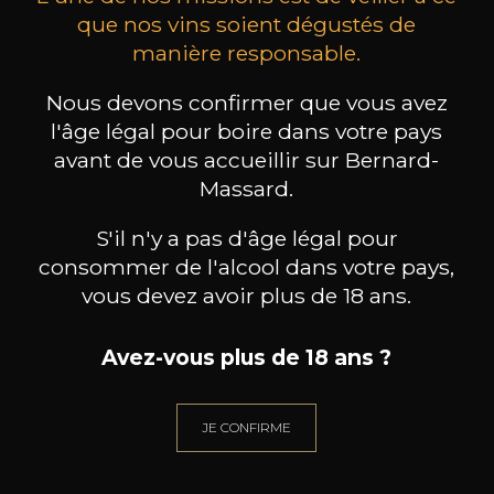
que nos vins soient dégustés de
manière responsable.
MAISON BROTTE
CHAMPAGNE DEUTZ
CH
Esprit Côtes du Rhône
Blanc de Blancs
Nous devons confirmer que vous avez
2023
2019
l'âge légal pour boire dans votre pays
avant de vous accueillir sur Bernard-
199
/
Produit indisponible
150cl /
75
Massard.
,86€
S'il n'y a pas d'âge légal pour
consommer de l'alcool dans votre pays,
vous devez avoir plus de 18 ans.
BESOIN D’UN CONSEIL ?
Avez-vous plus de 18 ans ?
NOTRE SOMMELIER VOUS ACCOMPAGNE
JE CONFIRME
JE ME LAISSE GUIDER