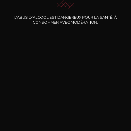
Nos promotions
L’ABUS D’ALCOOL EST DANGEREUX POUR LA SANTÉ. À
CONSOMMER AVEC MODÉRATION.
DOMAINE CLOS DES
BERNARD-MASSARD
CHÂ
ROCHERS
Pinot Noir Rosé MN AOP