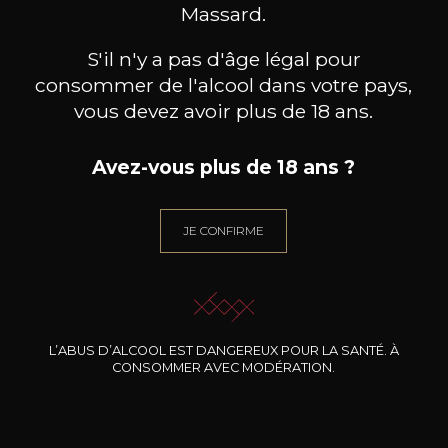
BESOIN D’UN CONSEIL ?
Massard.
NOTRE SOMMELIER VOUS ACCOMPAGNE
S'il n'y a pas d'âge légal pour
JE ME LAISSE GUIDER
consommer de l'alcool dans votre pays,
vous devez avoir plus de 18 ans.
Avez-vous plus de 18 ans ?
Nos promotions
JE CONFIRME
L’ABUS D’ALCOOL EST DANGEREUX POUR LA SANTÉ. À
CONSOMMER AVEC MODÉRATION.