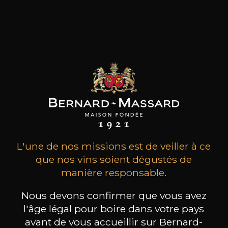
MAISON BROTTE
CHAMPAGNE DEUTZ
CH
Esprit Côtes du Rhône
Blanc de Blancs
2023
2019
199
/
Produit indisponible
L'une de nos missions est de veiller à ce
150cl /
75
,86€
que nos vins soient dégustés de
manière responsable.
Nous devons confirmer que vous avez
l'âge légal pour boire dans votre pays
avant de vous accueillir sur Bernard-