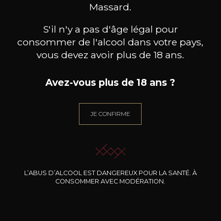
BESOIN D’UN CONSEIL ?
Massard.
NOTRE SOMMELIER VOUS ACCOMPAGNE
S'il n'y a pas d'âge légal pour
JE ME LAISSE GUIDER
consommer de l'alcool dans votre pays,
vous devez avoir plus de 18 ans.
Avez-vous plus de 18 ans ?
Nos promotions
JE CONFIRME
L’ABUS D’ALCOOL EST DANGEREUX POUR LA SANTÉ. À
CONSOMMER AVEC MODÉRATION.