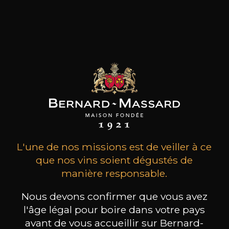
MAISON BROTTE
CHAMPAGNE DEUTZ
CH
Esprit Côtes du Rhône
Blanc de Blancs
2023
2019
199
/
Produit indisponible
L'une de nos missions est de veiller à ce
150cl /
75
,86€
que nos vins soient dégustés de
manière responsable.
Nous devons confirmer que vous avez
l'âge légal pour boire dans votre pays
avant de vous accueillir sur Bernard-