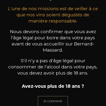
L'une de nos missions est de veiller à ce
que nos vins soient dégustés de
manière responsable.
Nous devons confirmer que vous avez
MAISON BROTTE
CHAMPAGNE DEUTZ
CH
l'âge légal pour boire dans votre pays
Esprit Côtes du Rhône
Blanc de Blancs
avant de vous accueillir sur Bernard-
2023
2019
Massard.
199
/
Produit indisponible
150cl /
75
,86€
S'il n'y a pas d'âge légal pour
consommer de l'alcool dans votre pays,
vous devez avoir plus de 18 ans.
Avez-vous plus de 18 ans ?
BESOIN D’UN CONSEIL ?
NOTRE SOMMELIER VOUS ACCOMPAGNE
JE CONFIRME