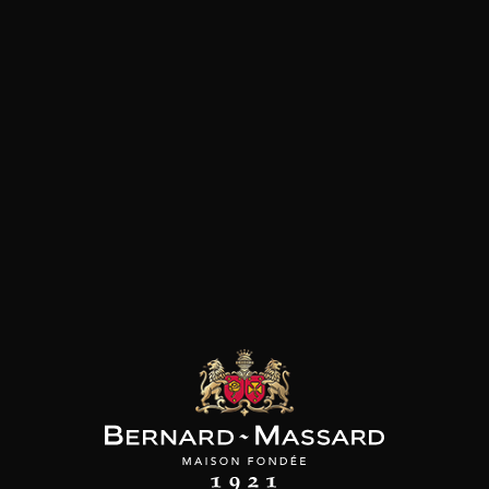
Plat végétarien
Fromage
Viande rouge
les clients qui ont acheté ce
produit ont également acheté
ceux-ci