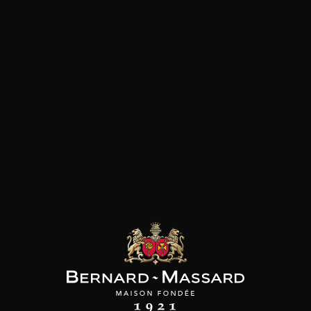
Plat végétarien
Fromage
Viande rouge
les clients qui ont acheté ce
produit ont également acheté
ceux-ci