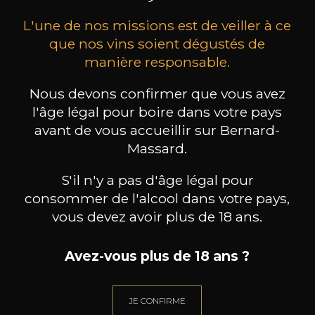
L'une de nos missions est de veiller à ce
que nos vins soient dégustés de
manière responsable.
Nous devons confirmer que vous avez
MAISON BROTTE
CHAMPAGNE DEUTZ
CH
l'âge légal pour boire dans votre pays
Esprit Côtes du Rhône
Blanc de Blancs
avant de vous accueillir sur Bernard-
2023
2019
Massard.
199
/
Produit indisponible
150cl /
75
,86€
S'il n'y a pas d'âge légal pour
consommer de l'alcool dans votre pays,
vous devez avoir plus de 18 ans.
Avez-vous plus de 18 ans ?
BESOIN D’UN CONSEIL ?
NOTRE SOMMELIER VOUS ACCOMPAGNE
JE CONFIRME