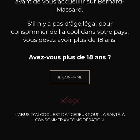
avant de vous accueillir sur Bernard-
Massard.
BESOIN D’UN CONSEIL ?
NOTRE SOMMELIER VOUS ACCOMPAGNE
S'il n'y a pas d'âge légal pour
consommer de l'alcool dans votre pays,
JE ME LAISSE GUIDER
vous devez avoir plus de 18 ans.
Avez-vous plus de 18 ans ?
Nos promotions
JE CONFIRME
L’ABUS D’ALCOOL EST DANGEREUX POUR LA SANTÉ. À
CONSOMMER AVEC MODÉRATION.