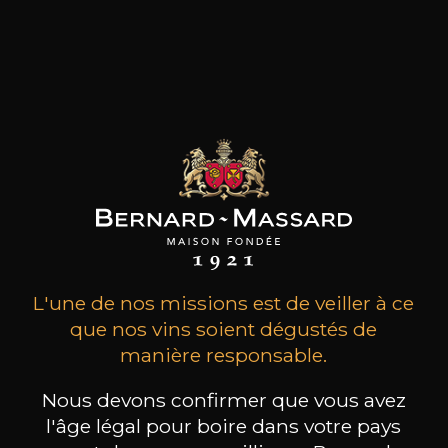
MAISON BROTTE
CHAMPAGNE DEUTZ
CH
Esprit Côtes du Rhône
Blanc de Blancs
2023
2019
L'une de nos missions est de veiller à ce
199
/
Produit indisponible
que nos vins soient dégustés de
150cl /
75
,86€
manière responsable.
Nous devons confirmer que vous avez
l'âge légal pour boire dans votre pays