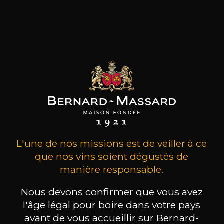
MAISON BROTTE
CHAMPAGNE DEUTZ
CH
Esprit Côtes du Rhône
Blanc de Blancs
2023
2019
199
/
Produit indisponible
L'une de nos missions est de veiller à ce
150cl /
75
,86€
que nos vins soient dégustés de
manière responsable.
Nous devons confirmer que vous avez
l'âge légal pour boire dans votre pays
avant de vous accueillir sur Bernard-