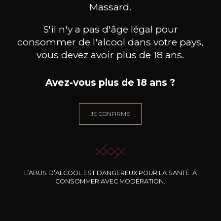
BESOIN D’UN CONSEIL ?
Massard.
NOTRE SOMMELIER VOUS ACCOMPAGNE
S'il n'y a pas d'âge légal pour
JE ME LAISSE GUIDER
consommer de l'alcool dans votre pays,
vous devez avoir plus de 18 ans.
Avez-vous plus de 18 ans ?
Nos promotions
JE CONFIRME
L’ABUS D’ALCOOL EST DANGEREUX POUR LA SANTÉ. À
CONSOMMER AVEC MODÉRATION.