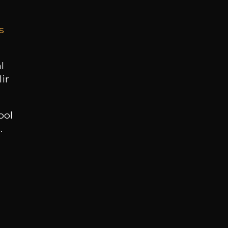
s
BESOIN D’UN CONSEIL ?
NOTRE SOMMELIER VOUS ACCOMPAGNE
l
ir
JE ME LAISSE GUIDER
ool
.