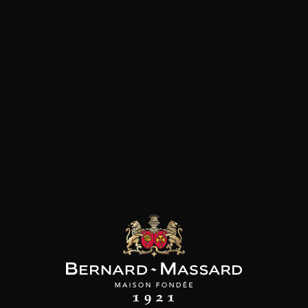
SON BROTTE
CHAMPAGNE DEUTZ
CHAMPAGNE DEUTZ
 Côtes du Rhône
Blanc de Blancs
Blanc de Blancs
2023
2019
2020
98
/
150cl /
199
t indisponible
75cl /
,56€
,86€