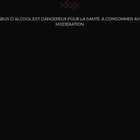
ABUS D’ALCOOL EST DANGEREUX POUR LA SANTÉ. À CONSOMMER A
MODÉRATION.
INE CLOS DES
BERNARD-MASSARD
CHÂTEAU DE
ROCHERS
PIBARNON
Pinot Noir Rosé MN
AOP
etite Fleur des
Bandol Rosé
ochers Rosé
2024
2024
2024
cl /
17
,04
75cl /
13
,40
75cl /
34
,75
15
12
31
,34€
,06€
,27€
Livraison Gratuite
Sécurisé
Livrais
À partir de 200€ d’achat
e 100% sécurisé
Sur votre lieu de tr