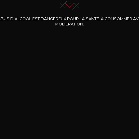
ABUS D’ALCOOL EST DANGEREUX POUR LA SANTÉ. À CONSOMMER A
MODÉRATION.
INE CLOS DES
BERNARD-MASSARD
CHÂTEAU DE
ROCHERS
PIBARNON
Pinot Noir Rosé MN
AOP
etite Fleur des
Bandol Rosé
ochers Rosé
2024
2024
2024
cl /
17
,04
75cl /
13
,40
75cl /
34
,75
15
12
31
,34€
,06€
,27€
Livraison Gratuite
Sécurisé
Livrais
À partir de 200€ d’achat
e 100% sécurisé
Sur votre lieu de tr