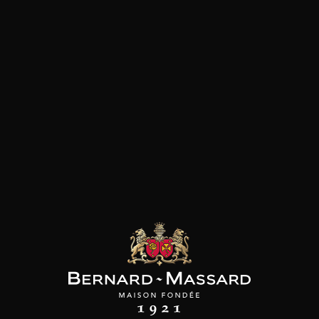
SON BROTTE
CHAMPAGNE DEUTZ
CHAMPAGNE DEUTZ
 Côtes du Rhône
Blanc de Blancs
Blanc de Blancs
2023
2019
2020
98
/
150cl /
199
t indisponible
75cl /
,56€
,86€