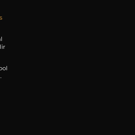
s
BESOIN D’UN CONSEIL ?
NOTRE SOMMELIER VOUS ACCOMPAGNE
l
ir
JE ME LAISSE GUIDER
ool
.