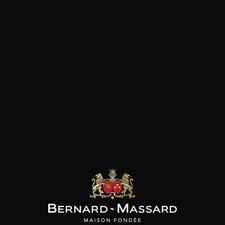
Fruits noirs
Pâtes
Fruits rouges
Pizza
Plat végétarien
Fromage
Viande rouge
les clients qui ont acheté ce
produit ont également acheté
ceux-ci