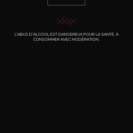
NOTRE SOMMELIER VOUS ACCOMPAGNE
JE ME LAISSE GUIDER
L’ABUS D’ALCOOL EST DANGEREUX POUR LA SANTÉ. À
CONSOMMER AVEC MODÉRATION.
Nos promotions