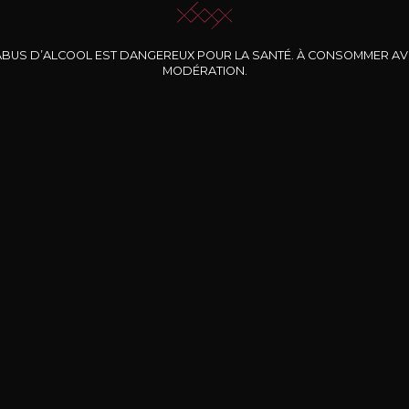
ABUS D’ALCOOL EST DANGEREUX POUR LA SANTÉ. À CONSOMMER A
MODÉRATION.
INE CLOS DES
BERNARD-MASSARD
CHÂTEAU DE
ROCHERS
PIBARNON
Pinot Noir Rosé MN
AOP
etite Fleur des
Bandol Rosé
ochers Rosé
2024
2024
2024
cl /
17
,04
75cl /
13
,40
75cl /
34
,75
15
12
31
,34€
,06€
,27€
Livraison Gratuite
Sécurisé
Livrais
À partir de 200€ d’achat
e 100% sécurisé
Sur votre lieu de tr