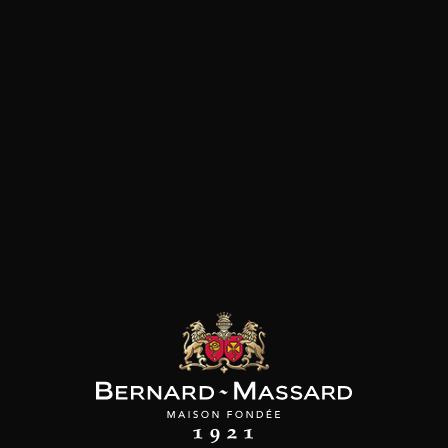
SON BROTTE
CHAMPAGNE DEUTZ
CHAMPAGNE DEUTZ
 Côtes du Rhône
Blanc de Blancs
Blanc de Blancs
2023
2019
2020
98
/
150cl /
199
t indisponible
75cl /
,56€
,86€