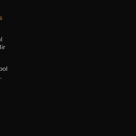
s
BESOIN D’UN CONSEIL ?
NOTRE SOMMELIER VOUS ACCOMPAGNE
l
ir
JE ME LAISSE GUIDER
ool
.