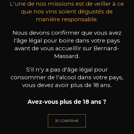
L'une de nos missions est de veiller à ce
que nos vins soient dégustés de
manière responsable.
CHAMPAGNE DEUTZ
CHAMPAGNE DEUTZ
CH
Nous devons confirmer que vous avez
Blanc de Blancs
Blanc de Blancs
l'âge légal pour boire dans votre pays
2020
2019
avant de vous accueillir sur Bernard-
98
199
Massard.
75cl /
150cl /
75c
,56€
,86€
S'il n'y a pas d'âge légal pour
consommer de l'alcool dans votre pays,
vous devez avoir plus de 18 ans.
Avez-vous plus de 18 ans ?
BESOIN D’UN CONSEIL ?
NOTRE SOMMELIER VOUS ACCOMPAGNE
JE CONFIRME
JE ME LAISSE GUIDER