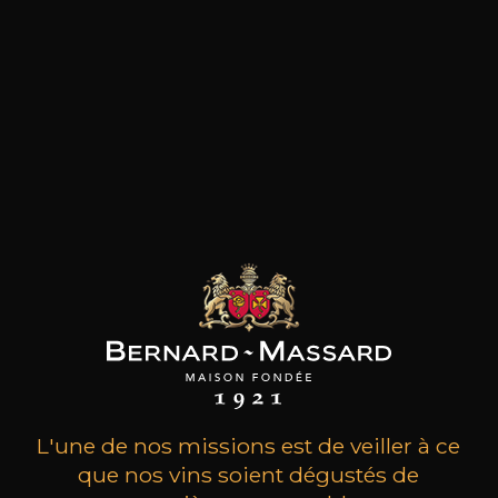
Le Château Haut Saint Clair, situé en appellation
Puisseguin-Saint-Émilion, est un domaine familial
fondé dans les années 1960. Développé
génération après génération, le vignoble s’étend
sur quelques hectares de sols argilo-calcaires
typiques de la rive droite, particulièrement
adaptés au merlot, cépage majoritaire de la
propriété. Au fil du temps, le domaine a su
préserver une approche traditionnelle, avec un
travail précis de la vigne et des rendements
maîtrisés afin de valoriser pleinement son terroir.
Cette continuité familiale et ce savoir-faire
transmis font aujourd’hui du Château Haut Saint
Clair une propriété représentative de
l’authenticité et de l’histoire des petits châteaux
de Bordeaux.
L'une de nos missions est de veiller à ce
que nos vins soient dégustés de