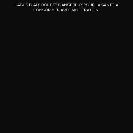
Es
Puisseguin-Saint-Emilion
Puisseguin-Saint-Emilion
L’ABUS D’ALCOOL EST DANGEREUX POUR LA SANTÉ. À
2020
2021
CONSOMMER AVEC MODÉRATION.
11
11
/
Pr
75cl /
75cl /
,99€
,99€
BESOIN D’UN CONSEIL ?
NOTRE SOMMELIER VOUS ACCOMPAGNE
JE ME LAISSE GUIDER
Nos promotions