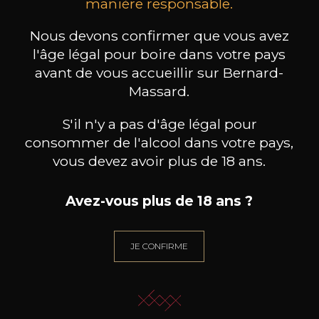
les clients qui ont acheté ce
manière responsable.
produit ont également acheté
Nous devons confirmer que vous avez
ceux-ci
l'âge légal pour boire dans votre pays
avant de vous accueillir sur Bernard-
Massard.
S'il n'y a pas d'âge légal pour
consommer de l'alcool dans votre pays,
vous devez avoir plus de 18 ans.
Avez-vous plus de 18 ans ?
JE CONFIRME
CHÂTEAU HAUT SAINT
CHÂTEAU HAUT SAINT
CLAIR
CLAIR