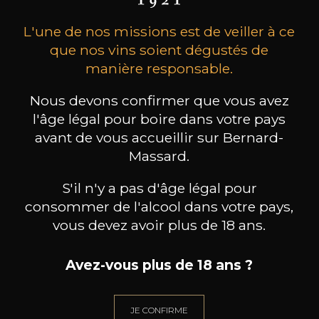
L'une de nos missions est de veiller à ce
que nos vins soient dégustés de
manière responsable.
Nous devons confirmer que vous avez
l'âge légal pour boire dans votre pays
MAISON BROTTE
CHAMPAGNE DEUTZ
CH
Esprit Côtes du Rhône
Blanc de Blancs
avant de vous accueillir sur Bernard-
2023
2019
Massard.
199
/
Produit indisponible
S'il n'y a pas d'âge légal pour
150cl /
75
,86€
consommer de l'alcool dans votre pays,
vous devez avoir plus de 18 ans.
Avez-vous plus de 18 ans ?
BESOIN D’UN CONSEIL ?
JE CONFIRME
NOTRE SOMMELIER VOUS ACCOMPAGNE