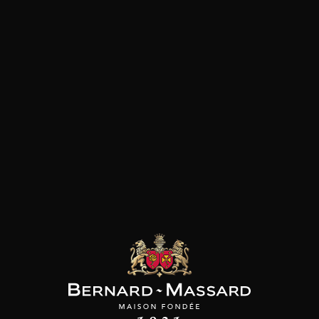
Pâtes
Pizza
Plat végétarien
Viande rouge
les clients qui ont acheté ce
produit ont également acheté
ceux-ci