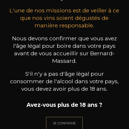
L'une de nos missions est de veiller à ce
que nos vins soient dégustés de
manière responsable.
Nous devons confirmer que vous avez
MAISON BROTTE
CHAMPAGNE DEUTZ
CH
l'âge légal pour boire dans votre pays
Esprit Côtes du Rhône
Blanc de Blancs
avant de vous accueillir sur Bernard-
2023
2019
Massard.
199
/
Produit indisponible
150cl /
75
,86€
S'il n'y a pas d'âge légal pour
consommer de l'alcool dans votre pays,
vous devez avoir plus de 18 ans.
Avez-vous plus de 18 ans ?
BESOIN D’UN CONSEIL ?
NOTRE SOMMELIER VOUS ACCOMPAGNE
JE CONFIRME