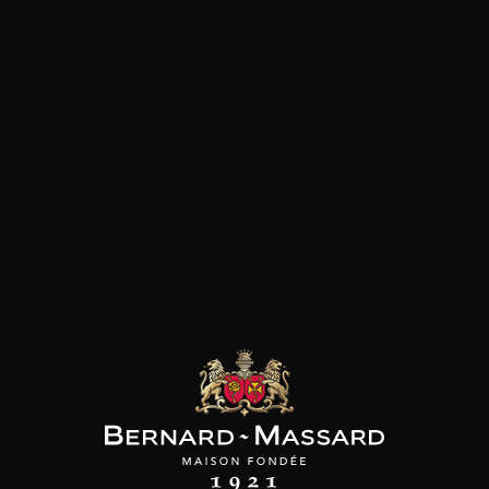
Pâtes
Pizza
Viande rouge
les clients qui ont acheté ce
produit ont également acheté
ceux-ci