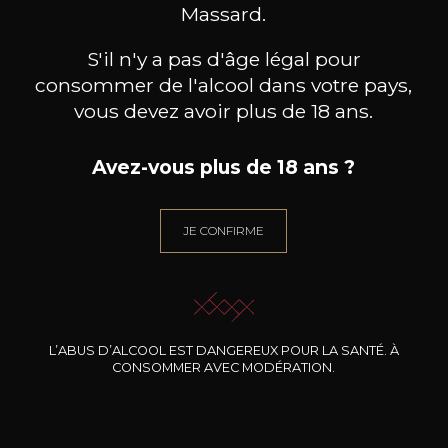
BESOIN D’UN CONSEIL ?
Massard.
NOTRE SOMMELIER VOUS ACCOMPAGNE
S'il n'y a pas d'âge légal pour
JE ME LAISSE GUIDER
consommer de l'alcool dans votre pays,
vous devez avoir plus de 18 ans.
Avez-vous plus de 18 ans ?
Nos promotions
JE CONFIRME
L’ABUS D’ALCOOL EST DANGEREUX POUR LA SANTÉ. À
CONSOMMER AVEC MODÉRATION.