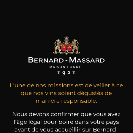
MAISON BROTTE
CHAMPAGNE DEUTZ
CH
Esprit Côtes du Rhône
Blanc de Blancs
2023
2019
199
/
Produit indisponible
L'une de nos missions est de veiller à ce
150cl /
75
,86€
que nos vins soient dégustés de
manière responsable.
Nous devons confirmer que vous avez
l'âge légal pour boire dans votre pays
avant de vous accueillir sur Bernard-