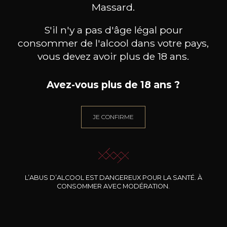
BESOIN D’UN CONSEIL ?
Massard.
NOTRE SOMMELIER VOUS ACCOMPAGNE
S'il n'y a pas d'âge légal pour
JE ME LAISSE GUIDER
consommer de l'alcool dans votre pays,
vous devez avoir plus de 18 ans.
Avez-vous plus de 18 ans ?
Nos promotions
JE CONFIRME
L’ABUS D’ALCOOL EST DANGEREUX POUR LA SANTÉ. À
CONSOMMER AVEC MODÉRATION.