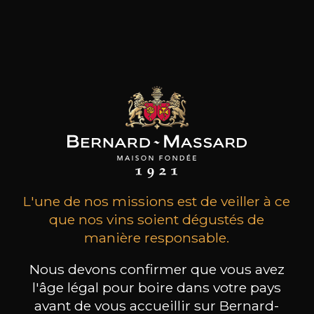
CHAMPAGNE DEUTZ
CHAMPAGNE DEUTZ
CH
Blanc de Blancs
Blanc de Blancs
2020
2019
98
199
L'une de nos missions est de veiller à ce
75cl /
150cl /
75c
,56€
,86€
que nos vins soient dégustés de
manière responsable.
Nous devons confirmer que vous avez
l'âge légal pour boire dans votre pays
avant de vous accueillir sur Bernard-