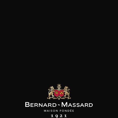
SON BROTTE
CHAMPAGNE DEUTZ
CHAMPAGNE DEUTZ
 Côtes du Rhône
Blanc de Blancs
Blanc de Blancs
2023
2019
2020
98
/
150cl /
199
t indisponible
75cl /
,56€
,86€