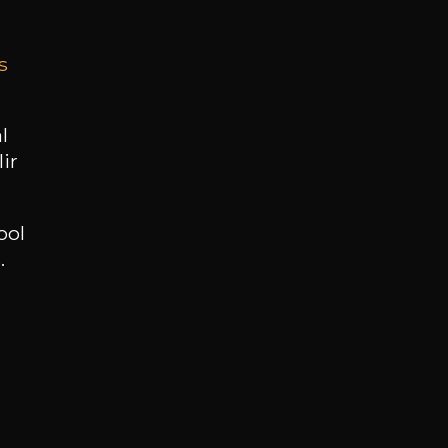
s
BESOIN D’UN CONSEIL ?
NOTRE SOMMELIER VOUS ACCOMPAGNE
l
ir
JE ME LAISSE GUIDER
ool
.