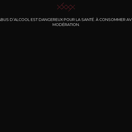
ABUS D’ALCOOL EST DANGEREUX POUR LA SANTÉ. À CONSOMMER A
MODÉRATION.
INE CLOS DES
BERNARD-MASSARD
CHÂTEAU DE
ROCHERS
PIBARNON
Pinot Noir Rosé MN
AOP
etite Fleur des
Bandol Rosé
ochers Rosé
2024
2024
2024
cl /
17
,04
75cl /
13
,40
75cl /
34
,75
15
12
31
,34€
,06€
,27€
Livraison Gratuite
Sécurisé
Livrais
À partir de 200€ d’achat