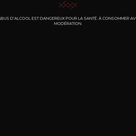
ABUS D’ALCOOL EST DANGEREUX POUR LA SANTÉ. À CONSOMMER A
MODÉRATION.
INE CLOS DES
BERNARD-MASSARD
CHÂTEAU DE
ROCHERS
PIBARNON
Pinot Noir Rosé MN
AOP
etite Fleur des
Bandol Rosé
ochers Rosé
2024
2024
2024
cl /
17
,04
75cl /
13
,40
75cl /
34
,75
15
12
31
,34€
,06€
,27€
Livraison Gratuite
Sécurisé
Livrais
À partir de 200€ d’achat
e 100% sécurisé
Sur votre lieu de tr