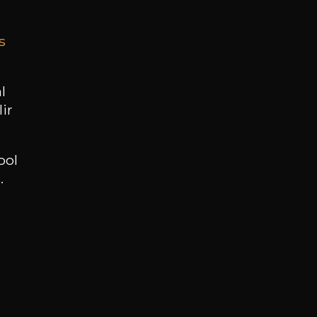
s
BESOIN D’UN CONSEIL ?
NOTRE SOMMELIER VOUS ACCOMPAGNE
l
ir
JE ME LAISSE GUIDER
ool
.