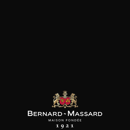
SON BROTTE
CHAMPAGNE DEUTZ
CHAMPAGNE DEUTZ
 Côtes du Rhône
Blanc de Blancs
Blanc de Blancs
2023
2019
2020
98
/
150cl /
199
t indisponible
75cl /
,56€
,86€