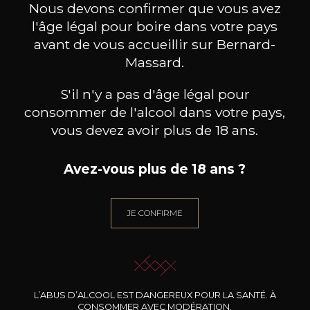
Nous devons confirmer que vous avez
l'âge légal pour boire dans votre pays
avant de vous accueillir sur Bernard-
Massard.
S'il n'y a pas d'âge légal pour
consommer de l'alcool dans votre pays,
vous devez avoir plus de 18 ans.
Avez-vous plus de 18 ans ?
JE CONFIRME
MAISON BROTTE
LEIZAOLA
DO
Esprit Côtes du Rhône
Paloma del Sacramento Rioja
Pet
2023
2022
L’ABUS D’ALCOOL EST DANGEREUX POUR LA SANTÉ. À
18
/
Produit indisponible
CONSOMMER AVEC MODÉRATION.