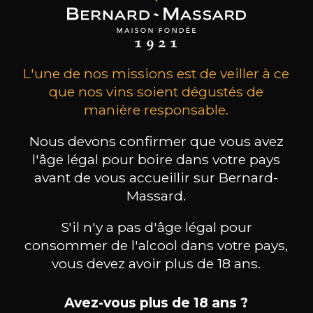
L'une de nos missions est de veiller à ce
que nos vins soient dégustés de
manière responsable.
Nous devons confirmer que vous avez
l'âge légal pour boire dans votre pays
avant de vous accueillir sur Bernard-
Massard.
MAISON BROTTE
CHAMPAGNE DEUTZ
CH
Esprit Côtes du Rhône
Blanc de Blancs
2023
2019
S'il n'y a pas d'âge légal pour
consommer de l'alcool dans votre pays,
199
/
Produit indisponible
vous devez avoir plus de 18 ans.
150cl /
75
,86€
Avez-vous plus de 18 ans ?