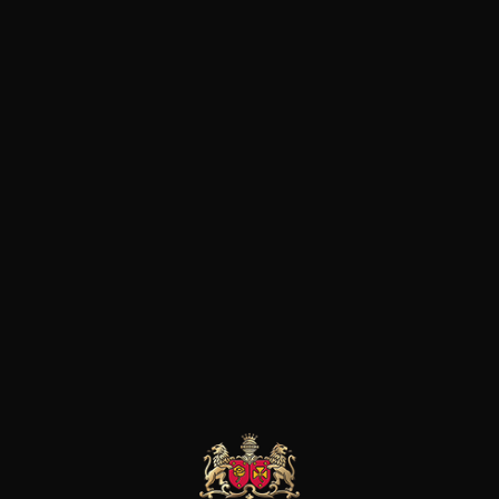
LE MOT DU SOMMELIER
Couleur soutenue, nez d’une grande fraicheur
et d’une grande expression.
Long, élégant, aromatique, équilibré ; il surprend
l’ ensemble des professionnels par sa droiture et
sa suavité.
les clients qui ont acheté ce
produit ont également acheté
ceux-ci