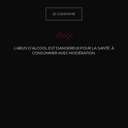
JE CONFIRME
BESOIN D’UN CONSEIL ?
NOTRE SOMMELIER VOUS ACCOMPAGNE
JE ME LAISSE GUIDER
L’ABUS D’ALCOOL EST DANGEREUX POUR LA SANTÉ. À
CONSOMMER AVEC MODÉRATION.
Nos promotions