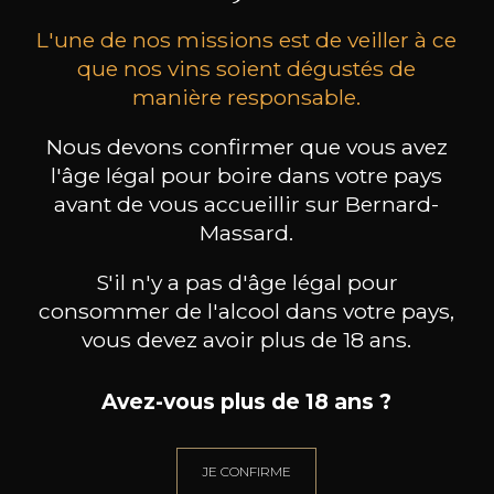
L'une de nos missions est de veiller à ce
que nos vins soient dégustés de
manière responsable.
Nous devons confirmer que vous avez
MAISON BROTTE
CHAMPAGNE DEUTZ
CH
l'âge légal pour boire dans votre pays
Esprit Côtes du Rhône
Blanc de Blancs
avant de vous accueillir sur Bernard-
2023
2019
Massard.
199
/
Produit indisponible
150cl /
75
,86€
S'il n'y a pas d'âge légal pour
consommer de l'alcool dans votre pays,
vous devez avoir plus de 18 ans.
Avez-vous plus de 18 ans ?
BESOIN D’UN CONSEIL ?
NOTRE SOMMELIER VOUS ACCOMPAGNE
JE CONFIRME