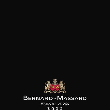
Plat végétarien
Poisson et crustacé
Viande blanche
les clients qui ont acheté ce
produit ont également acheté
ceux-ci