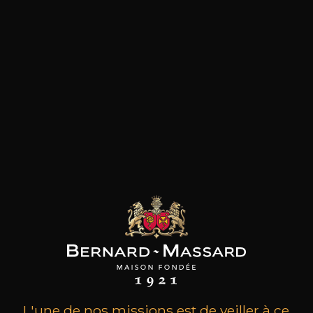
les clients qui ont acheté ce
produit ont également acheté
ceux-ci
L'une de nos missions est de veiller à ce