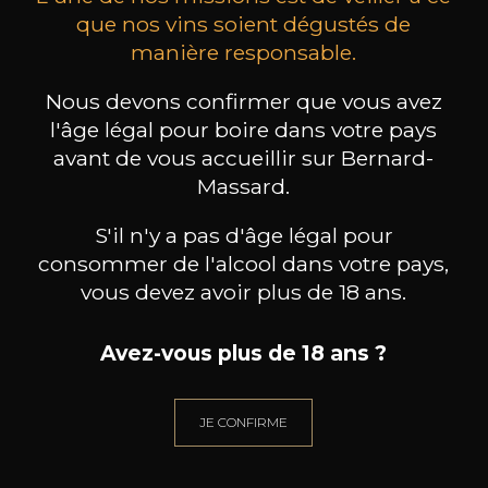
que nos vins soient dégustés de
manière responsable.
MAISON BROTTE
CHAMPAGNE DEUTZ
CH
Esprit Côtes du Rhône
Blanc de Blancs
Nous devons confirmer que vous avez
2023
2019
l'âge légal pour boire dans votre pays
avant de vous accueillir sur Bernard-
199
/
Produit indisponible
150cl /
75
Massard.
,86€
S'il n'y a pas d'âge légal pour
consommer de l'alcool dans votre pays,
vous devez avoir plus de 18 ans.
BESOIN D’UN CONSEIL ?
Avez-vous plus de 18 ans ?
NOTRE SOMMELIER VOUS ACCOMPAGNE
JE CONFIRME
JE ME LAISSE GUIDER