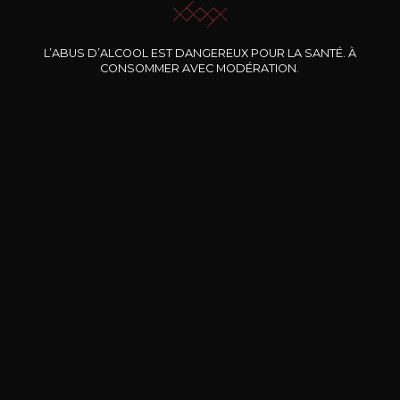
Nos promotions
L’ABUS D’ALCOOL EST DANGEREUX POUR LA SANTÉ. À
CONSOMMER AVEC MODÉRATION.
DOMAINE CLOS DES
BERNARD-MASSARD
CHÂ
ROCHERS
Pinot Noir Rosé MN AOP