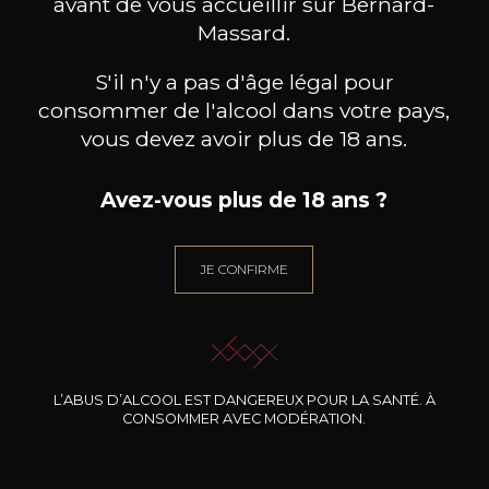
avant de vous accueillir sur Bernard-
Massard.
BESOIN D’UN CONSEIL ?
NOTRE SOMMELIER VOUS ACCOMPAGNE
S'il n'y a pas d'âge légal pour
consommer de l'alcool dans votre pays,
JE ME LAISSE GUIDER
vous devez avoir plus de 18 ans.
Avez-vous plus de 18 ans ?
Nos promotions
JE CONFIRME
L’ABUS D’ALCOOL EST DANGEREUX POUR LA SANTÉ. À
CONSOMMER AVEC MODÉRATION.