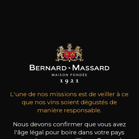
MAISON BROTTE
CHAMPAGNE DEUTZ
CH
Esprit Côtes du Rhône
Blanc de Blancs
2023
2019
L'une de nos missions est de veiller à ce
199
/
Produit indisponible
que nos vins soient dégustés de
150cl /
75
,86€
manière responsable.
Nous devons confirmer que vous avez
l'âge légal pour boire dans votre pays