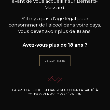
avant de vous accueillir sur Bernard-
Massard.
BESOIN D’UN CONSEIL ?
NOTRE SOMMELIER VOUS ACCOMPAGNE
S'il n'y a pas d'âge légal pour
consommer de l'alcool dans votre pays,
JE ME LAISSE GUIDER
vous devez avoir plus de 18 ans.
Avez-vous plus de 18 ans ?
Nos promotions
JE CONFIRME
L’ABUS D’ALCOOL EST DANGEREUX POUR LA SANTÉ. À
CONSOMMER AVEC MODÉRATION.