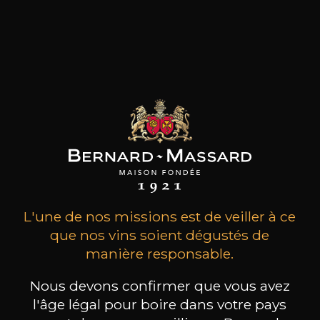
MAISON BROTTE
CHAMPAGNE DEUTZ
CH
Esprit Côtes du Rhône
Blanc de Blancs
2023
2019
L'une de nos missions est de veiller à ce
199
/
Produit indisponible
que nos vins soient dégustés de
150cl /
75
,86€
manière responsable.
Nous devons confirmer que vous avez
l'âge légal pour boire dans votre pays