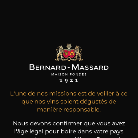
MAISON BROTTE
CHAMPAGNE DEUTZ
CH
Esprit Côtes du Rhône
Blanc de Blancs
2023
2019
L'une de nos missions est de veiller à ce
199
/
Produit indisponible
que nos vins soient dégustés de
150cl /
75
,86€
manière responsable.
Nous devons confirmer que vous avez
l'âge légal pour boire dans votre pays