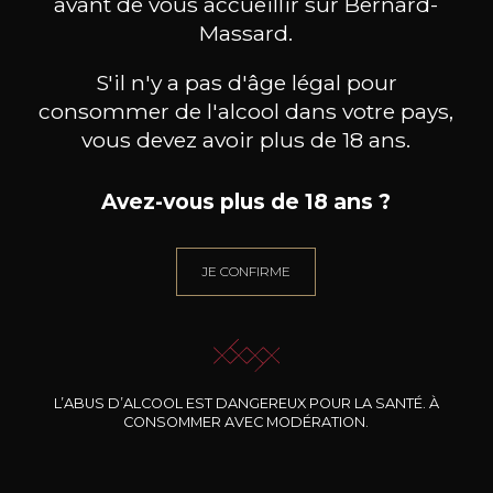
avant de vous accueillir sur Bernard-
Massard.
BESOIN D’UN CONSEIL ?
NOTRE SOMMELIER VOUS ACCOMPAGNE
S'il n'y a pas d'âge légal pour
consommer de l'alcool dans votre pays,
JE ME LAISSE GUIDER
vous devez avoir plus de 18 ans.
Avez-vous plus de 18 ans ?
Nos promotions
JE CONFIRME
L’ABUS D’ALCOOL EST DANGEREUX POUR LA SANTÉ. À
CONSOMMER AVEC MODÉRATION.