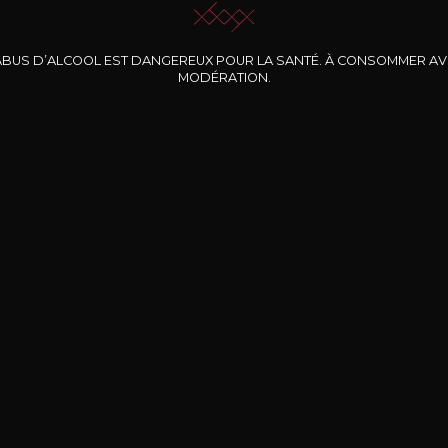
ABUS D’ALCOOL EST DANGEREUX POUR LA SANTÉ. À CONSOMMER A
MODÉRATION.
INE CLOS DES
BERNARD-MASSARD
CHÂTEAU DE
ROCHERS
PIBARNON
Pinot Noir Rosé MN
AOP
etite Fleur des
Bandol Rosé
ochers Rosé
2024
2024
2024
cl /
17
,04
75cl /
13
,40
75cl /
34
,75
15
12
31
,34€
,06€
,27€
Livraison Gratuite
Sécurisé
Livrais
À partir de 200€ d’achat
e 100% sécurisé
Sur votre lieu de tr