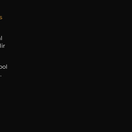
s
BESOIN D’UN CONSEIL ?
NOTRE SOMMELIER VOUS ACCOMPAGNE
l
ir
JE ME LAISSE GUIDER
ool
.