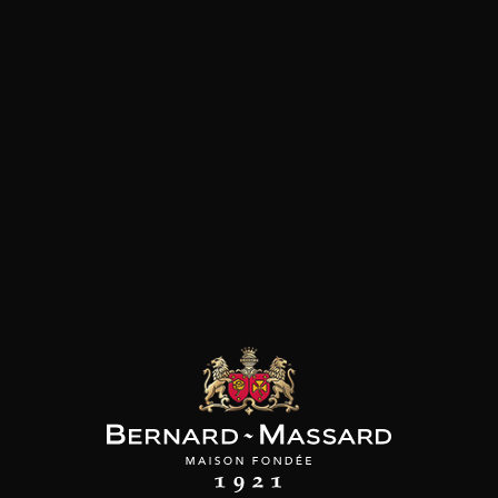
SON BROTTE
CHAMPAGNE DEUTZ
CHAMPAGNE DEUTZ
 Côtes du Rhône
Blanc de Blancs
Blanc de Blancs
2023
2019
2020
98
/
150cl /
199
t indisponible
75cl /
,56€
,86€