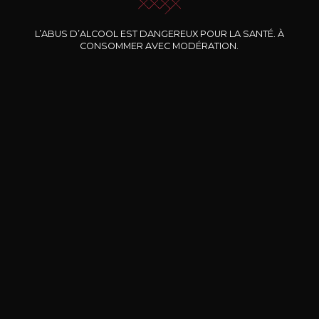
Nos promotions
L’ABUS D’ALCOOL EST DANGEREUX POUR LA SANTÉ. À
CONSOMMER AVEC MODÉRATION.
DOMAINE CLOS DES
BERNARD-MASSARD
CHÂ
ROCHERS
Pinot Noir Rosé MN AOP
La Petite Fleur des Rochers
2024