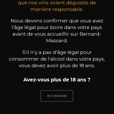
que nos vins soient dégustés de
manière responsable.
SAINT CLAIR - FAMILY
LEIZAOLA
DO
ESTATE
Paloma del Sacramento Rioja
Sauvignon Blanc Origin
Pr
Nous devons confirmer que vous avez
2022
2025
l'âge légal pour boire dans votre pays
14
18
avant de vous accueillir sur Bernard-
75cl /
75cl /
75
,25€
,72€
Massard.
S'il n'y a pas d'âge légal pour
consommer de l'alcool dans votre pays,
vous devez avoir plus de 18 ans.
BESOIN D’UN CONSEIL ?
Avez-vous plus de 18 ans ?
NOTRE SOMMELIER VOUS ACCOMPAGNE
JE ME LAISSE GUIDER
JE CONFIRME