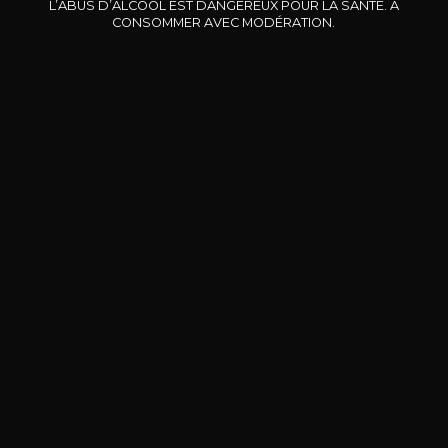
L’ABUS D’ALCOOL EST DANGEREUX POUR LA SANTÉ. À
2024
2023
CONSOMMER AVEC MODÉRATION.
42
82
75cl /
75cl /
75
,07€
,08€
BESOIN D’UN CONSEIL ?
NOTRE SOMMELIER VOUS ACCOMPAGNE
JE ME LAISSE GUIDER
Nos promotions