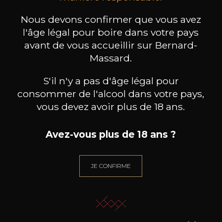
produit ont également acheté
Nous devons confirmer que vous avez
ceux-ci
l'âge légal pour boire dans votre pays
avant de vous accueillir sur Bernard-
Massard.
S'il n'y a pas d'âge légal pour
consommer de l'alcool dans votre pays,
vous devez avoir plus de 18 ans.
Avez-vous plus de 18 ans ?
JE CONFIRME
LOUIS MICHEL & FILS
LOUIS MICHEL & FILS
LO
Chablis 1er Cru « Montée de
Chablis « Grenouilles » Grand
Chab
Tonnerre »
Cru