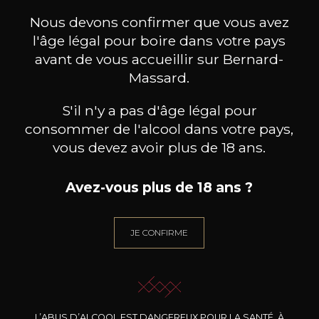
ceux-ci
Nous devons confirmer que vous avez
l'âge légal pour boire dans votre pays
avant de vous accueillir sur Bernard-
Massard.
S'il n'y a pas d'âge légal pour
consommer de l'alcool dans votre pays,
vous devez avoir plus de 18 ans.
Avez-vous plus de 18 ans ?
JE CONFIRME
LOUIS MICHEL & FILS
LOUIS MICHEL & FILS
LO
Chablis 1er Cru « Montée de
Chablis « Grenouilles » Grand
Chab
Tonnerre »
Cru
2024
2023
L’ABUS D’ALCOOL EST DANGEREUX POUR LA SANTÉ. À