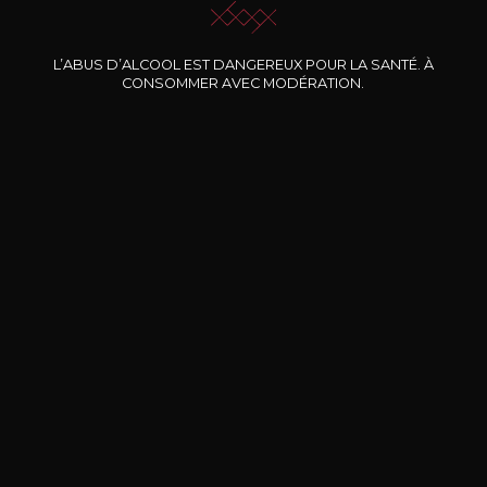
Nos promotions
L’ABUS D’ALCOOL EST DANGEREUX POUR LA SANTÉ. À
CONSOMMER AVEC MODÉRATION.
DOMAINE CLOS DES
BERNARD-MASSARD
CHÂ
ROCHERS
Pinot Noir Rosé MN AOP