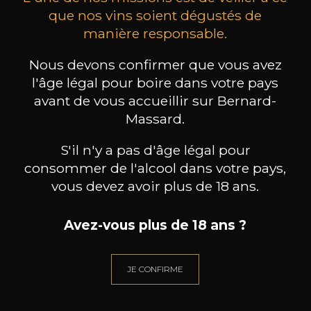
que nos vins soient dégustés de
manière responsable.
MAISON BROTTE
CHAMPAGNE DEUTZ
CH
Esprit Côtes du Rhône
Blanc de Blancs
Nous devons confirmer que vous avez
2023
2019
l'âge légal pour boire dans votre pays
avant de vous accueillir sur Bernard-
199
/
Produit indisponible
150cl /
75
Massard.
,86€
S'il n'y a pas d'âge légal pour
consommer de l'alcool dans votre pays,
vous devez avoir plus de 18 ans.
BESOIN D’UN CONSEIL ?
Avez-vous plus de 18 ans ?
NOTRE SOMMELIER VOUS ACCOMPAGNE
JE CONFIRME
JE ME LAISSE GUIDER