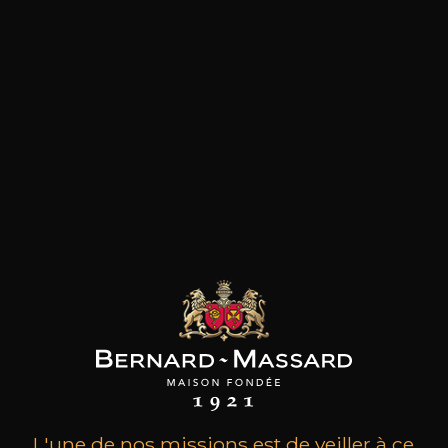
les clients qui ont acheté ce
produit ont également acheté
ceux-ci
L'une de nos missions est de veiller à ce