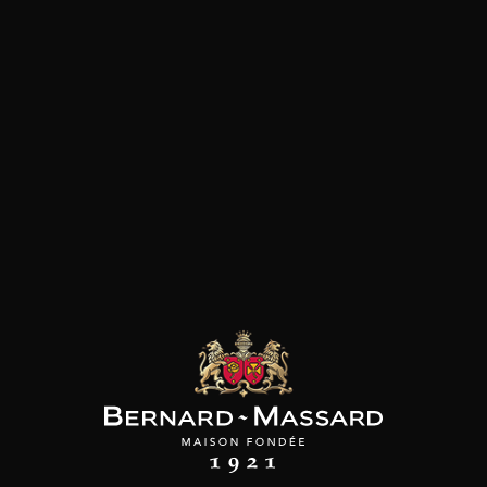
Viande rouge
les clients qui ont acheté ce
produit ont également acheté
ceux-ci