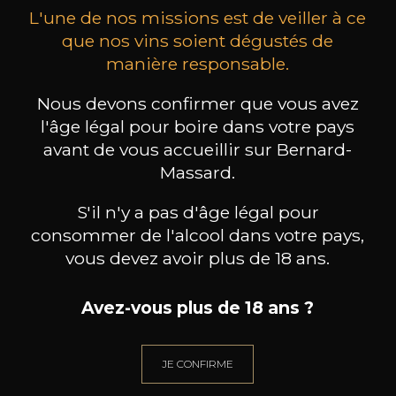
L'une de nos missions est de veiller à ce
que nos vins soient dégustés de
manière responsable.
Nous devons confirmer que vous avez
MAISON BROTTE
CHAMPAGNE DEUTZ
CH
Esprit Côtes du Rhône
Blanc de Blancs
l'âge légal pour boire dans votre pays
2023
2019
avant de vous accueillir sur Bernard-
Massard.
199
/
Produit indisponible
150cl /
75
,86€
S'il n'y a pas d'âge légal pour
consommer de l'alcool dans votre pays,
vous devez avoir plus de 18 ans.
Avez-vous plus de 18 ans ?
BESOIN D’UN CONSEIL ?
NOTRE SOMMELIER VOUS ACCOMPAGNE
JE CONFIRME
JE ME LAISSE GUIDER