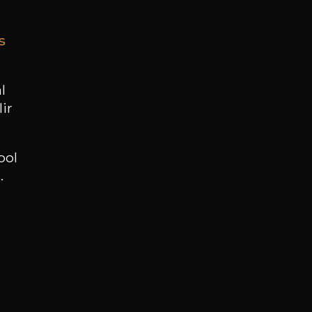
s
BESOIN D’UN CONSEIL ?
NOTRE SOMMELIER VOUS ACCOMPAGNE
l
ir
JE ME LAISSE GUIDER
ool
.