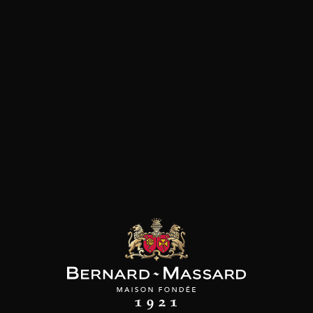
SON BROTTE
CHAMPAGNE DEUTZ
CHAMPAGNE DEUTZ
 Côtes du Rhône
Blanc de Blancs
Blanc de Blancs
2023
2019
2020
98
/
150cl /
199
t indisponible
75cl /
,56€
,86€