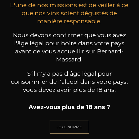
L'une de nos missions est de veiller à ce
que nos vins soient dégustés de
manière responsable.
Nous devons confirmer que vous avez
SIMON HACKETT
MAISON BROTTE
Chardonnay « Brightview »
Esprit Côtes du Rhône
Palom
l'âge légal pour boire dans votre pays
2018
2023
avant de vous accueillir sur Bernard-
9
/
Massard.
Produit indisponible
75cl /
75
,18€
S'il n'y a pas d'âge légal pour
consommer de l'alcool dans votre pays,
vous devez avoir plus de 18 ans.
Avez-vous plus de 18 ans ?
BESOIN D’UN CONSEIL ?
NOTRE SOMMELIER VOUS ACCOMPAGNE
JE CONFIRME
JE ME LAISSE GUIDER