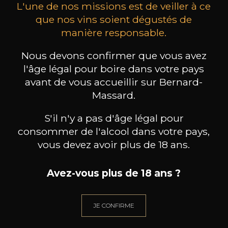
L'une de nos missions est de veiller à ce
que nos vins soient dégustés de
manière responsable.
DOMAINE ALEX FOILLARD
DOMAINE ALEX FOILLARD
DOMA
Nous devons confirmer que vous avez
Beaujolais Villages
Côte de Brouilly
l'âge légal pour boire dans votre pays
2024
2023
avant de vous accueillir sur Bernard-
75cl /
75cl /
Massard.
Produit indisponible
Produit indisponible
Pr
S'il n'y a pas d'âge légal pour
consommer de l'alcool dans votre pays,
vous devez avoir plus de 18 ans.
Avez-vous plus de 18 ans ?
BESOIN D’UN CONSEIL ?
NOTRE SOMMELIER VOUS ACCOMPAGNE
JE CONFIRME
JE ME LAISSE GUIDER