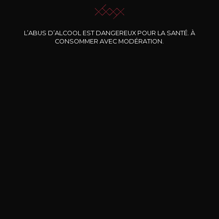
L’ABUS D’ALCOOL EST DANGEREUX POUR LA SANTÉ. À
Nos promotions
CONSOMMER AVEC MODÉRATION.
DOMAINE CLOS DES
BERNARD-MASSARD
CHÂ