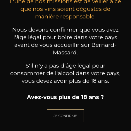
L'une de nos missions est de veiller à ce
que nos vins soient dégustés de
manière responsable.
MAISON BROTTE
CHAMPAGNE DEUTZ
CH
Nous devons confirmer que vous avez
Esprit Côtes du Rhône
Blanc de Blancs
2023
2019
l'âge légal pour boire dans votre pays
avant de vous accueillir sur Bernard-
199
/
Produit indisponible
Massard.
150cl /
75
,86€
S'il n'y a pas d'âge légal pour
consommer de l'alcool dans votre pays,
vous devez avoir plus de 18 ans.
Avez-vous plus de 18 ans ?
BESOIN D’UN CONSEIL ?
NOTRE SOMMELIER VOUS ACCOMPAGNE
JE CONFIRME
JE ME LAISSE GUIDER