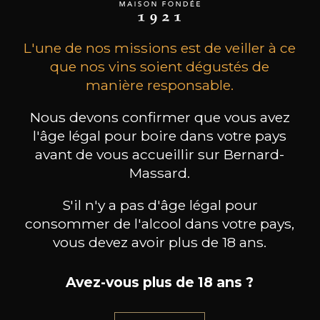
L'une de nos missions est de veiller à ce
que nos vins soient dégustés de
manière responsable.
Nous devons confirmer que vous avez
l'âge légal pour boire dans votre pays
REMY JOBARD
MAISON BROTTE
avant de vous accueillir sur Bernard-
Bourgogne Vieilles Vignes bio
Esprit Côtes du Rhône
Palom
Massard.
2023
2023
S'il n'y a pas d'âge légal pour
43
/
Produit indisponible
75cl /
75
consommer de l'alcool dans votre pays,
,17€
vous devez avoir plus de 18 ans.
Avez-vous plus de 18 ans ?