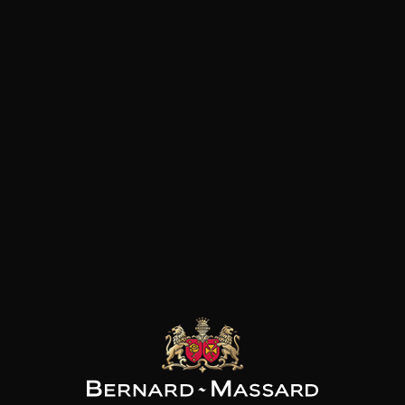
Floral
Fruité à chair blanc
Minéral et salin
Culture
bio
les clients qui ont acheté ce
produit ont également acheté
ceux-ci