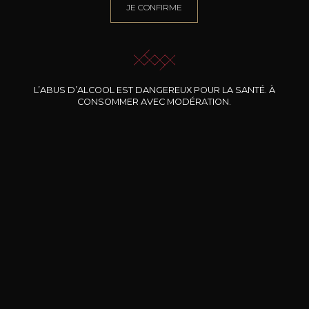
JE CONFIRME
BESOIN D’UN CONSEIL ?
NOTRE SOMMELIER VOUS ACCOMPAGNE
JE ME LAISSE GUIDER
L’ABUS D’ALCOOL EST DANGEREUX POUR LA SANTÉ. À
CONSOMMER AVEC MODÉRATION.
Nos promotions