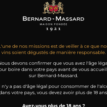
AINE CLAVEL
DOMAINE CLAVEL
DOMAINE CLAVEL
le – La Mejanelle
Copa Santa – La
Bonne Pioche – Pic
Mejanelle
Saint Loup
2023
2021
2020
L'une de nos missions est de veiller à ce que no
19
21
36
 /
75cl /
150cl /
,31€
,64€
,27€
vins soient dégustés de manière responsable.
Nous devons confirmer que vous avez l'âge léga
our boire dans votre pays avant de vous accueill
sur Bernard-Massard.
il n'y a pas d'âge légal pour consommer de l'alc
dans votre pays, vous devez avoir plus de 18 ans
Avez-vous plus de 18 ans ?