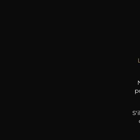
DOM
Cascail
75cl
p
S'