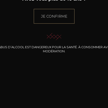
JE CONFIRME
ABUS D’ALCOOL EST DANGEREUX POUR LA SANTÉ. À CONSOMMER A
MODÉRATION.
INE CLOS DES
BERNARD-MASSARD
CHÂTEAU DE
ROCHERS
PIBARNON
Pinot Noir Rosé MN
AOP
etite Fleur des
Bandol Rosé
ochers Rosé
2024
2024
2024
cl /
17
,04
75cl /
13
,40
75cl /
34
,75